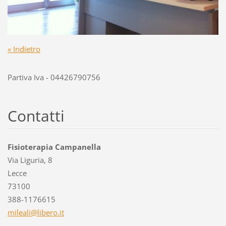
« Indietro
Partiva Iva - 04426790756
Contatti
Fisioterapia Campanella
Via Liguria, 8
Lecce
73100
388-1176615
mileali@
libero.i
t