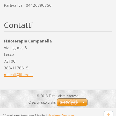
Partiva Iva - 04426790756
Contatti
Fisioterapia Campanella
Via Liguria, 8
Lecce
73100
388-1176615
mileali@
libero.i
t
© 2013 Tutti i diritti riservati.
Crea un sito gratis
Visualizza:
Versione Mobile
|
Versione Desktop